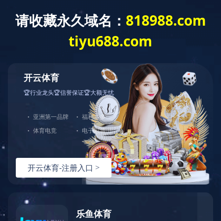
开云唯一官网
南京腾亚企业集团
开云唯一官网
>
开云唯一官网
集团要闻
子公司动态
通知公告
开云唯一官网_开云(中国) 有限公司向南京大学
捐赠签约仪式举行