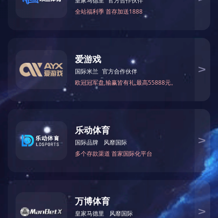
（揭牌仪式）