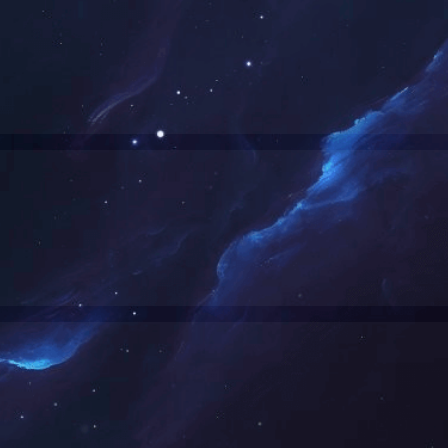
子公司动态
网_开云
开云唯一官网
集团业务
社会责任
党建文化